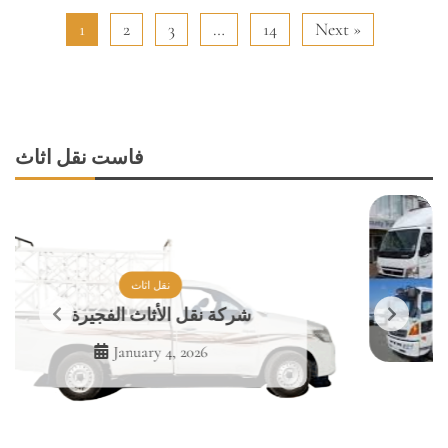
1
2
3
…
14
Next »
فاست نقل اثاث
نقل اثاث
Movers in the Town
Services by Fast Movers
January 2, 2026
نقل اثاث